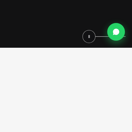
Ⅱ
Entrez dans un univers où l'élégance des lignes épurées se conjugue à
une organisation sans effort — un dressing contemporain qui
transforme vos rituels quotidiens en une expérience d'une modernité
raffinée. Chez Modenese Bespoke, nous concevons des dressings qui
transcendent la simple fonction de rangement : ce sont de véritables
sanctuaires personnels, façonnés selon votre mode de vie, alliant
innovation de pointe et sophistication intemporelle. Passionné de
mode ou simplement en quête d'un espace harmonieux, un dressing
contemporain sur mesure est la quintessence du raffinement à
domicile.