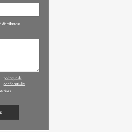
distributeur
politique de
confidentialité
nteriors
E