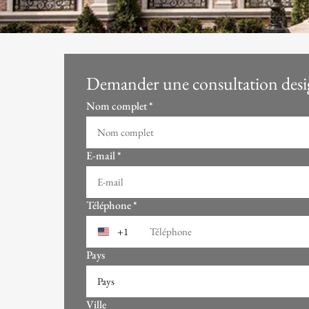
Demander une consultation desi
Nom complet
*
E-mail
*
Téléphone
*
+1
Pays
Ville