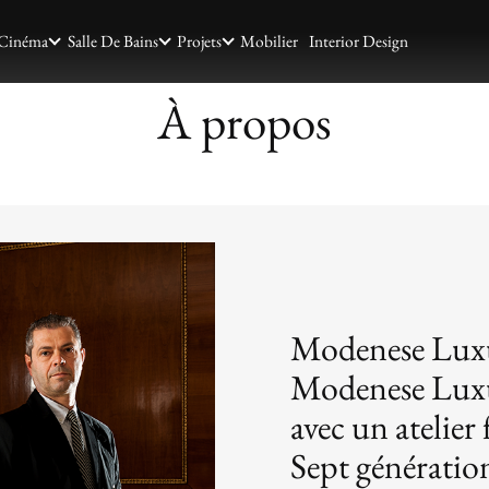
Cinéma
Salle De Bains
Projets
Mobilier
Interior Design
À propos
Modenese Luxur
Modenese Luxu
avec un atelier
Sept génératio