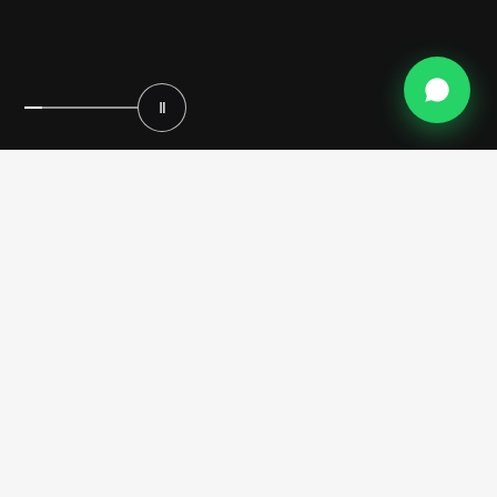
Ⅱ
صمّم غرفة ملابسك المخصصة
Premium Italian التصميم
عبر سبعة أجيال متعاقبة، نُبدع غرف ملابس تُنظّم حياتك في أبهى
صورة. نعمل معك مباشرةً لتصميم كل عنصر — من تخطيطات
التخزين وأنظمة الأدراج إلى التشطيبات والإضاءة — لتتناغم خزانة